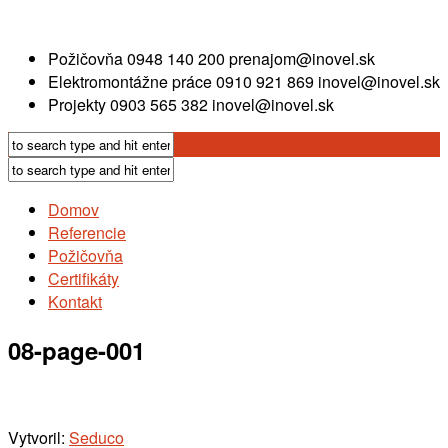
Požičovňa
0948 140 200
prenajom@inovel.sk
Elektromontážne práce
0910 921 869
inovel@inovel.sk
Projekty
0903 565 382
inovel@inovel.sk
Domov
Referencie
Požičovňa
Certifikáty
Kontakt
08-page-001
Vytvoril:
Seduco