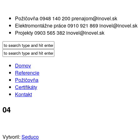
Požičovňa
0948 140 200
prenajom@inovel.sk
Elektromontážne práce
0910 921 869
inovel@inovel.sk
Projekty
0903 565 382
inovel@inovel.sk
Domov
Referencie
Požičovňa
Certifikáty
Kontakt
04
Vytvoril:
Seduco