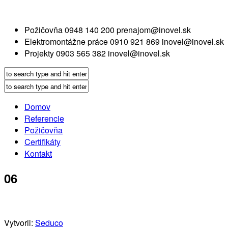
Požičovňa
0948 140 200
prenajom@inovel.sk
Elektromontážne práce
0910 921 869
inovel@inovel.sk
Projekty
0903 565 382
inovel@inovel.sk
Domov
Referencie
Požičovňa
Certifikáty
Kontakt
06
Vytvoril:
Seduco