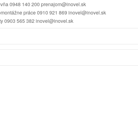
ovňa
0948 140 200
prenajom@inovel.sk
omontážne práce
0910 921 869
inovel@inovel.sk
ty
0903 565 382
inovel@inovel.sk