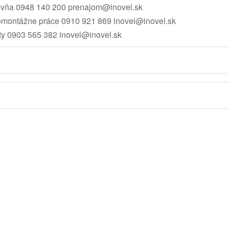
ovňa
0948 140 200
prenajom@inovel.sk
omontážne práce
0910 921 869
inovel@inovel.sk
ty
0903 565 382
inovel@inovel.sk