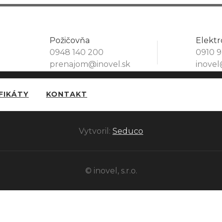
Požičovňa
Elekt
0948 140 200
0910 9
prenajom@inovel.sk
inovel
FIKÁTY
KONTAKT
Vytvoril:
Seduco
© inovel, s.r.o.