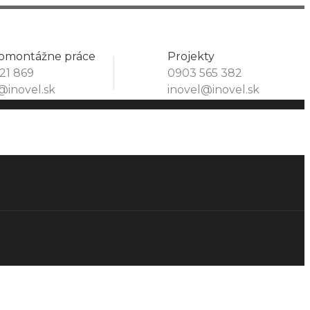
romontážne práce
Projekty
21 869
0903 565 382
@inovel.sk
inovel@inovel.sk