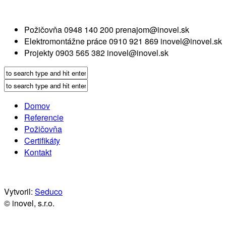
Požičovňa
0948 140 200
prenajom@inovel.sk
Elektromontážne práce
0910 921 869
inovel@inovel.sk
Projekty
0903 565 382
inovel@inovel.sk
Domov
Referencie
Požičovňa
Certifikáty
Kontakt
Vytvoril:
Seduco
© inovel, s.r.o.