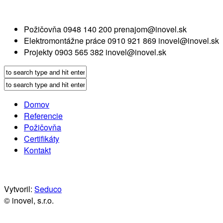
Požičovňa
0948 140 200
prenajom@inovel.sk
Elektromontážne práce
0910 921 869
inovel@inovel.sk
Projekty
0903 565 382
inovel@inovel.sk
Domov
Referencie
Požičovňa
Certifikáty
Kontakt
Vytvoril:
Seduco
© inovel, s.r.o.