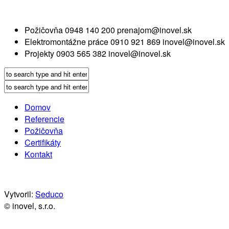
Požičovňa
0948 140 200
prenajom@inovel.sk
Elektromontážne práce
0910 921 869
inovel@inovel.sk
Projekty
0903 565 382
inovel@inovel.sk
Domov
Referencie
Požičovňa
Certifikáty
Kontakt
Vytvoril:
Seduco
© inovel, s.r.o.