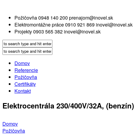
Požičovňa
0948 140 200
prenajom@inovel.sk
Elektromontážne práce
0910 921 869
inovel@inovel.sk
Projekty
0903 565 382
inovel@inovel.sk
Domov
Referencie
Požičovňa
Certifikáty
Kontakt
Elektrocentrála 230/400V/32A, (benzín)
Domov
Požičovňa