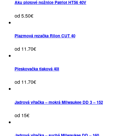
Aku plotové nožnice Patriot HT56 40V
od 5.50€
Plazmová rezačka Rilon CUT 40
od 11.70€
Pieskovačka tlaková 40l
od 11.70€
Jadrová vŕtačka – mokrá Milwaukee DD 3 – 152
od 15€
Jadrová vŕtačka – suchá Milwaukee DD – 160