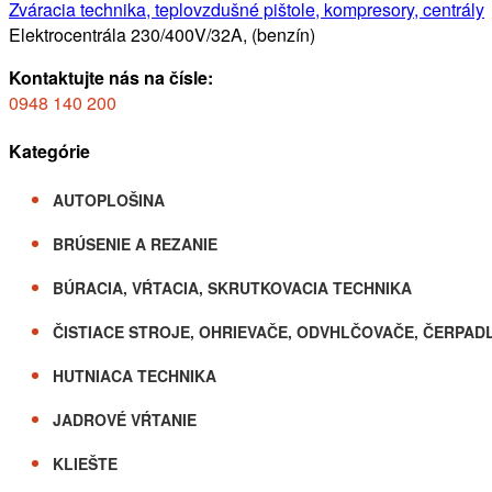
Zváracia technika, teplovzdušné pištole, kompresory, centrály
Elektrocentrála 230/400V/32A, (benzín)
Kontaktujte nás na čísle:
0948 140 200
Kategórie
AUTOPLOŠINA
BRÚSENIE A REZANIE
BÚRACIA, VŔTACIA, SKRUTKOVACIA TECHNIKA
ČISTIACE STROJE, OHRIEVAČE, ODVHLČOVAČE, ČERPAD
HUTNIACA TECHNIKA
JADROVÉ VŔTANIE
KLIEŠTE