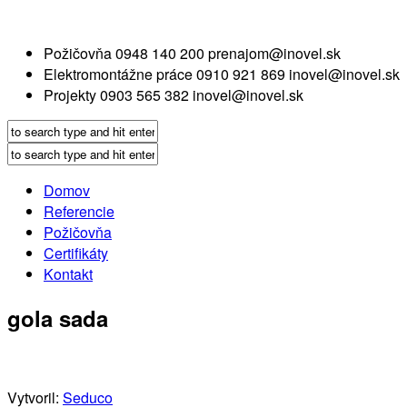
Požičovňa
0948 140 200
prenajom@inovel.sk
Elektromontážne práce
0910 921 869
inovel@inovel.sk
Projekty
0903 565 382
inovel@inovel.sk
Domov
Referencie
Požičovňa
Certifikáty
Kontakt
gola sada
Vytvoril:
Seduco