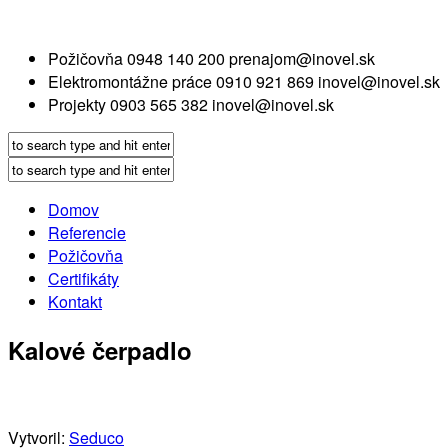
Požičovňa
0948 140 200
prenajom@inovel.sk
Elektromontážne práce
0910 921 869
inovel@inovel.sk
Projekty
0903 565 382
inovel@inovel.sk
Domov
Referencie
Požičovňa
Certifikáty
Kontakt
Kalové čerpadlo
Vytvoril:
Seduco