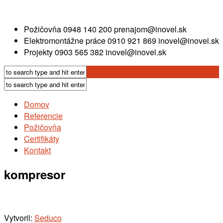
Požičovňa
0948 140 200
prenajom@inovel.sk
Elektromontážne práce
0910 921 869
inovel@inovel.sk
Projekty
0903 565 382
inovel@inovel.sk
Domov
Referencie
Požičovňa
Certifikáty
Kontakt
kompresor
Vytvoril:
Seduco