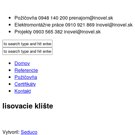
Požičovňa
0948 140 200
prenajom@inovel.sk
Elektromontážne práce
0910 921 869
inovel@inovel.sk
Projekty
0903 565 382
inovel@inovel.sk
Domov
Referencie
Požičovňa
Certifikáty
Kontakt
lisovacie klište
Vytvoril:
Seduco