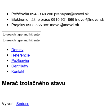
Požičovňa
0948 140 200
prenajom@inovel.sk
Elektromontážne práce
0910 921 869
inovel@inovel.sk
Projekty
0903 565 382
inovel@inovel.sk
Domov
Referencie
Požičovňa
Certifikáty
Kontakt
Merač izolačného stavu
Vytvoril:
Seduco