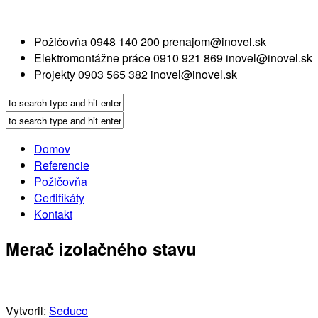
Požičovňa
0948 140 200
prenajom@inovel.sk
Elektromontážne práce
0910 921 869
inovel@inovel.sk
Projekty
0903 565 382
inovel@inovel.sk
Domov
Referencie
Požičovňa
Certifikáty
Kontakt
Merač izolačného stavu
Vytvoril:
Seduco