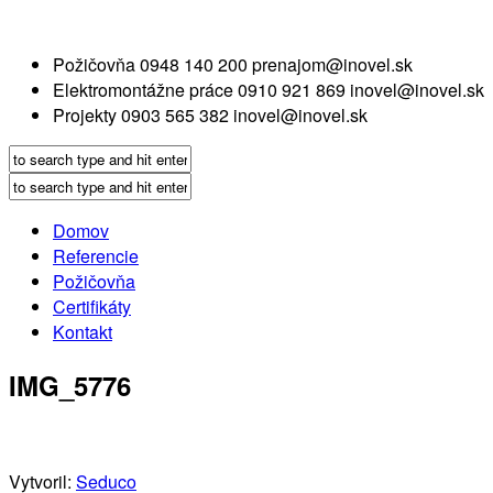
Požičovňa
0948 140 200
prenajom@inovel.sk
Elektromontážne práce
0910 921 869
inovel@inovel.sk
Projekty
0903 565 382
inovel@inovel.sk
Domov
Referencie
Požičovňa
Certifikáty
Kontakt
IMG_5776
Vytvoril:
Seduco