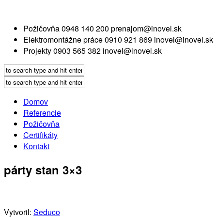
Požičovňa
0948 140 200
prenajom@inovel.sk
Elektromontážne práce
0910 921 869
inovel@inovel.sk
Projekty
0903 565 382
inovel@inovel.sk
Domov
Referencie
Požičovňa
Certifikáty
Kontakt
párty stan 3×3
Vytvoril:
Seduco