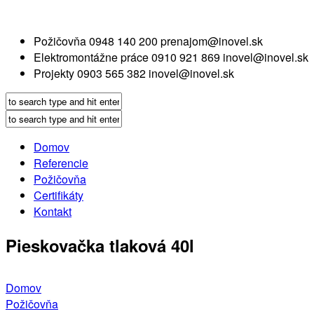
Požičovňa
0948 140 200
prenajom@inovel.sk
Elektromontážne práce
0910 921 869
inovel@inovel.sk
Projekty
0903 565 382
inovel@inovel.sk
Domov
Referencie
Požičovňa
Certifikáty
Kontakt
Pieskovačka tlaková 40l
Domov
Požičovňa