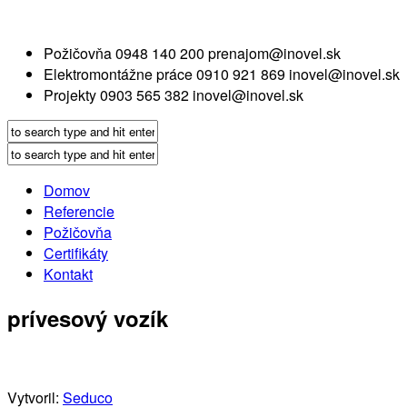
Požičovňa
0948 140 200
prenajom@inovel.sk
Elektromontážne práce
0910 921 869
inovel@inovel.sk
Projekty
0903 565 382
inovel@inovel.sk
Domov
Referencie
Požičovňa
Certifikáty
Kontakt
prívesový vozík
Vytvoril:
Seduco