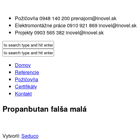
Požičovňa
0948 140 200
prenajom@inovel.sk
Elektromontážne práce
0910 921 869
inovel@inovel.sk
Projekty
0903 565 382
inovel@inovel.sk
Domov
Referencie
Požičovňa
Certifikáty
Kontakt
Propanbutan falša malá
Vytvoril:
Seduco