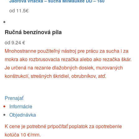
Jadrová vŕtačka – suchá Milwaukee DD – 160
od 11.5€
Ručná benzínová píla
od 9.24 €
Mnohostranne použiteľný nástroj pre prácu za sucha i za
mokra ako rozbrusovacia rezačka alebo ako rezačka škár.
Je určená na rezanie dlažobných dosiek, murovaných
konštrukcií, strešných škridiel, obrubníkov, atď.
Prenajať
Informácie
Objednávka
K cene je potrebné pripočítať poplatok za opotrebenie
kotúča 10 €/mm.