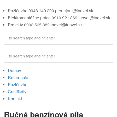
Požičovňa
0948 140 200
prenajom@inovel.sk
Elektromontážne práce
0910 921 869
inovel@inovel.sk
Projekty
0903 565 382
inovel@inovel.sk
Domov
Referencie
Požičovňa
Certifikáty
Kontakt
Ručná benzínová píla