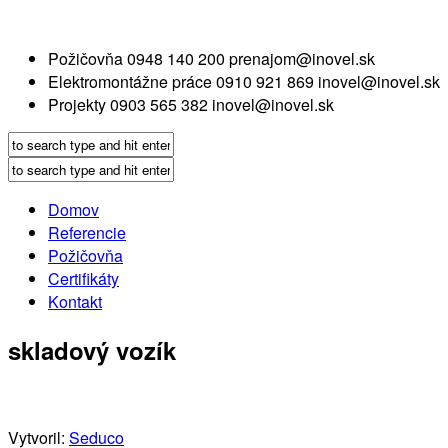
Požičovňa
0948 140 200
prenajom@inovel.sk
Elektromontážne práce
0910 921 869
inovel@inovel.sk
Projekty
0903 565 382
inovel@inovel.sk
Domov
Referencie
Požičovňa
Certifikáty
Kontakt
skladový vozík
Vytvoril:
Seduco