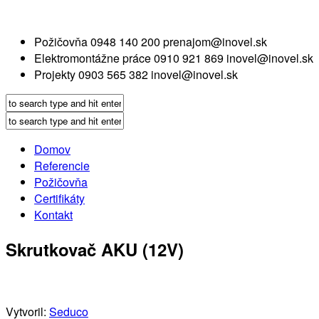
Požičovňa
0948 140 200
prenajom@inovel.sk
Elektromontážne práce
0910 921 869
inovel@inovel.sk
Projekty
0903 565 382
inovel@inovel.sk
Domov
Referencie
Požičovňa
Certifikáty
Kontakt
Skrutkovač AKU (12V)
Vytvoril:
Seduco