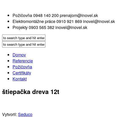
Požičovňa
0948 140 200
prenajom@inovel.sk
Elektromontážne práce
0910 921 869
inovel@inovel.sk
Projekty
0903 565 382
inovel@inovel.sk
Domov
Referencie
Požičovňa
Certifikáty
Kontakt
štiepačka dreva 12t
Vytvoril:
Seduco