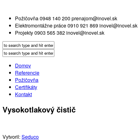
Požičovňa
0948 140 200
prenajom@inovel.sk
Elektromontážne práce
0910 921 869
inovel@inovel.sk
Projekty
0903 565 382
inovel@inovel.sk
Domov
Referencie
Požičovňa
Certifikáty
Kontakt
Vysokotlakový čistič
Vytvoril:
Seduco