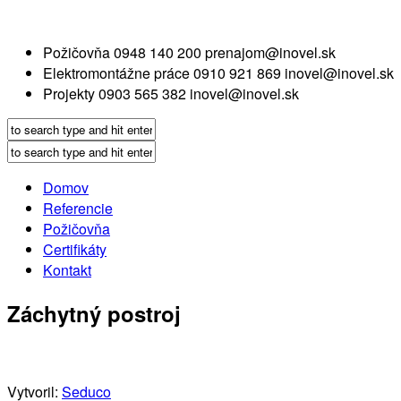
Požičovňa
0948 140 200
prenajom@inovel.sk
Elektromontážne práce
0910 921 869
inovel@inovel.sk
Projekty
0903 565 382
inovel@inovel.sk
Domov
Referencie
Požičovňa
Certifikáty
Kontakt
Záchytný postroj
Vytvoril:
Seduco