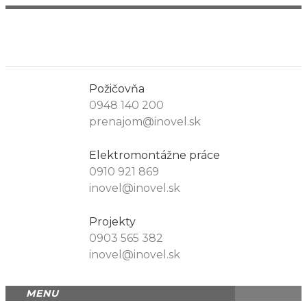
Požičovňa
0948 140 200
prenajom@inovel.sk
Elektromontážne práce
0910 921 869
inovel@inovel.sk
Projekty
0903 565 382
inovel@inovel.sk