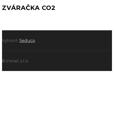
ZVÁRAČKA CO2
Vytvoril:
Seduco
© inovel, s.r.o.