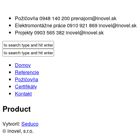
Požičovňa
0948 140 200
prenajom@inovel.sk
Elektromontážne práce
0910 921 869
inovel@inovel.sk
Projekty
0903 565 382
inovel@inovel.sk
Domov
Referencie
Požičovňa
Certifikáty
Kontakt
Product
Vytvoril:
Seduco
© inovel, s.r.o.