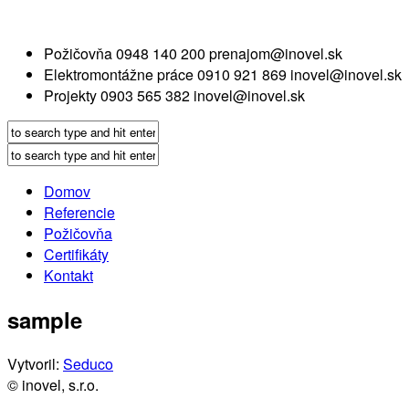
Požičovňa
0948 140 200
prenajom@inovel.sk
Elektromontážne práce
0910 921 869
inovel@inovel.sk
Projekty
0903 565 382
inovel@inovel.sk
Domov
Referencie
Požičovňa
Certifikáty
Kontakt
sample
Vytvoril:
Seduco
© inovel, s.r.o.