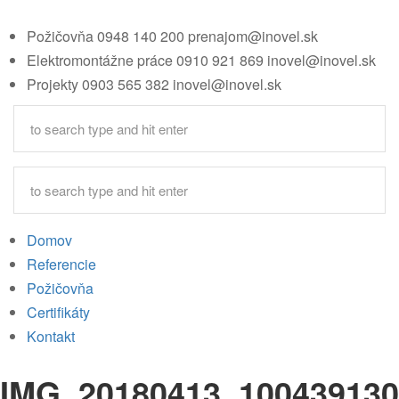
Požičovňa
0948 140 200
prenajom@inovel.sk
Elektromontážne práce
0910 921 869
inovel@inovel.sk
Projekty
0903 565 382
inovel@inovel.sk
Domov
Referencie
Požičovňa
Certifikáty
Kontakt
IMG_20180413_100439130