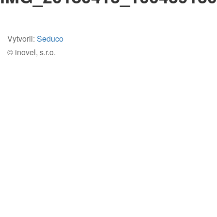
Vytvoril:
Seduco
© inovel, s.r.o.