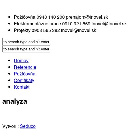
Požičovňa
0948 140 200
prenajom@inovel.sk
Elektromontážne práce
0910 921 869
inovel@inovel.sk
Projekty
0903 565 382
inovel@inovel.sk
Domov
Referencie
Požičovňa
Certifikáty
Kontakt
analyza
Vytvoril:
Seduco