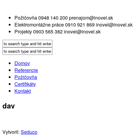
Požičovňa
0948 140 200
prenajom@inovel.sk
Elektromontážne práce
0910 921 869
inovel@inovel.sk
Projekty
0903 565 382
inovel@inovel.sk
Domov
Referencie
Požičovňa
Certifikáty
Kontakt
dav
Vytvoril:
Seduco