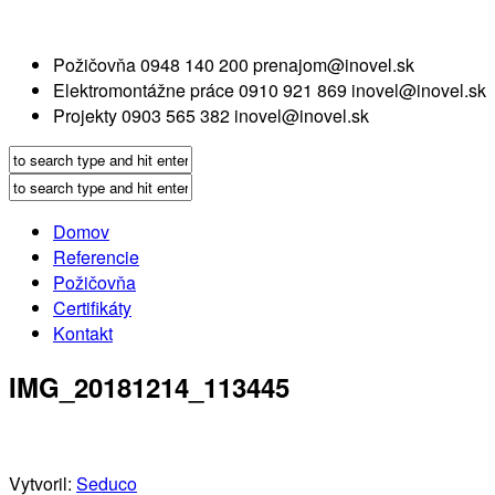
Požičovňa
0948 140 200
prenajom@inovel.sk
Elektromontážne práce
0910 921 869
inovel@inovel.sk
Projekty
0903 565 382
inovel@inovel.sk
Domov
Referencie
Požičovňa
Certifikáty
Kontakt
IMG_20181214_113445
Vytvoril:
Seduco