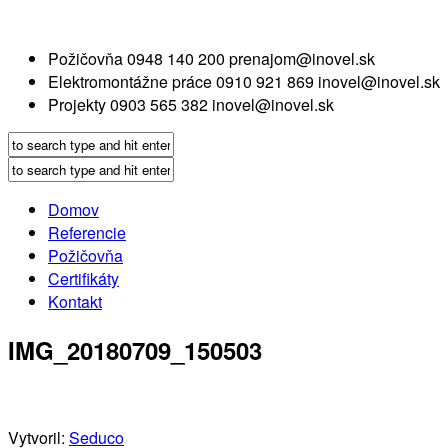
Požičovňa
0948 140 200
prenajom@inovel.sk
Elektromontážne práce
0910 921 869
inovel@inovel.sk
Projekty
0903 565 382
inovel@inovel.sk
Domov
Referencie
Požičovňa
Certifikáty
Kontakt
IMG_20180709_150503
Vytvoril:
Seduco