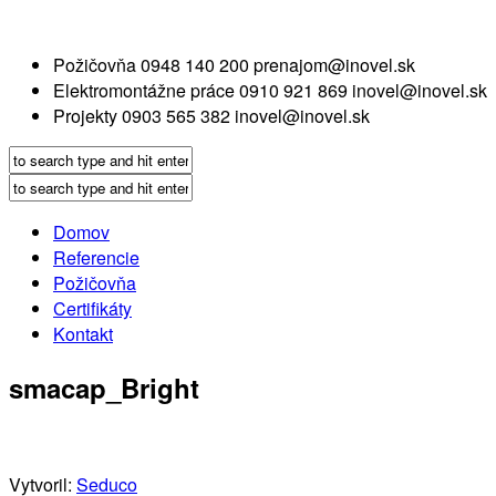
Požičovňa
0948 140 200
prenajom@inovel.sk
Elektromontážne práce
0910 921 869
inovel@inovel.sk
Projekty
0903 565 382
inovel@inovel.sk
Domov
Referencie
Požičovňa
Certifikáty
Kontakt
smacap_Bright
Vytvoril:
Seduco