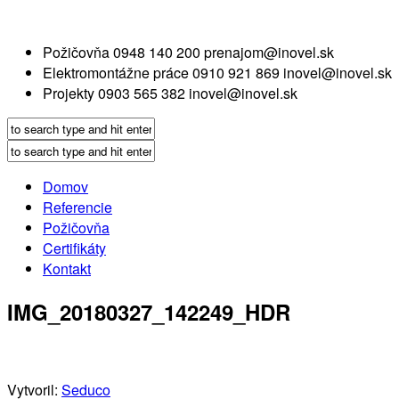
Požičovňa
0948 140 200
prenajom@inovel.sk
Elektromontážne práce
0910 921 869
inovel@inovel.sk
Projekty
0903 565 382
inovel@inovel.sk
Domov
Referencie
Požičovňa
Certifikáty
Kontakt
IMG_20180327_142249_HDR
Vytvoril:
Seduco