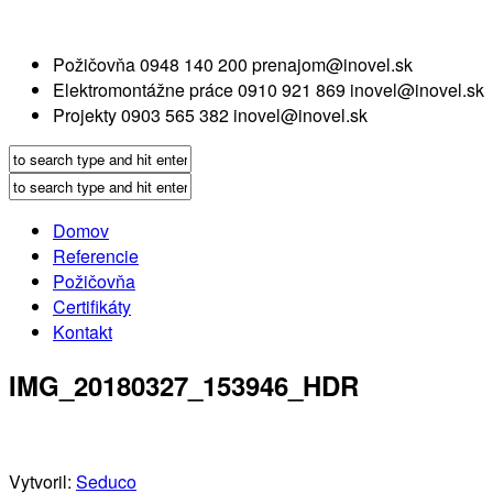
Požičovňa
0948 140 200
prenajom@inovel.sk
Elektromontážne práce
0910 921 869
inovel@inovel.sk
Projekty
0903 565 382
inovel@inovel.sk
Domov
Referencie
Požičovňa
Certifikáty
Kontakt
IMG_20180327_153946_HDR
Vytvoril:
Seduco