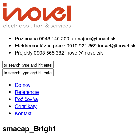
Požičovňa
0948 140 200
prenajom@inovel.sk
Elektromontážne práce
0910 921 869
inovel@inovel.sk
Projekty
0903 565 382
inovel@inovel.sk
Domov
Referencie
Požičovňa
Certifikáty
Kontakt
smacap_Bright