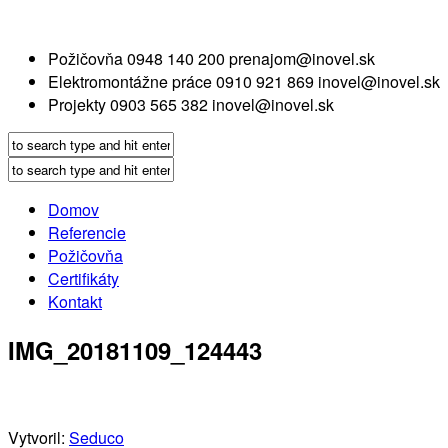
Požičovňa
0948 140 200
prenajom@inovel.sk
Elektromontážne práce
0910 921 869
inovel@inovel.sk
Projekty
0903 565 382
inovel@inovel.sk
Domov
Referencie
Požičovňa
Certifikáty
Kontakt
IMG_20181109_124443
Vytvoril:
Seduco