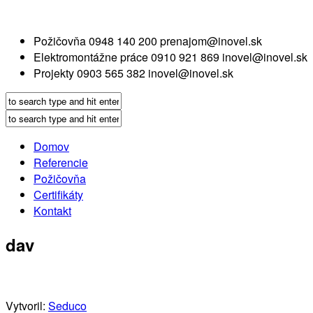
Požičovňa
0948 140 200
prenajom@inovel.sk
Elektromontážne práce
0910 921 869
inovel@inovel.sk
Projekty
0903 565 382
inovel@inovel.sk
Domov
Referencie
Požičovňa
Certifikáty
Kontakt
dav
Vytvoril:
Seduco