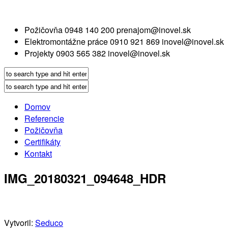
Požičovňa
0948 140 200
prenajom@inovel.sk
Elektromontážne práce
0910 921 869
inovel@inovel.sk
Projekty
0903 565 382
inovel@inovel.sk
Domov
Referencie
Požičovňa
Certifikáty
Kontakt
IMG_20180321_094648_HDR
Vytvoril:
Seduco