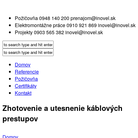
Požičovňa
0948 140 200
prenajom@inovel.sk
Elektromontážne práce
0910 921 869
inovel@inovel.sk
Projekty
0903 565 382
inovel@inovel.sk
Domov
Referencie
Požičovňa
Certifikáty
Kontakt
Zhotovenie a utesnenie káblových
prestupov
Domov