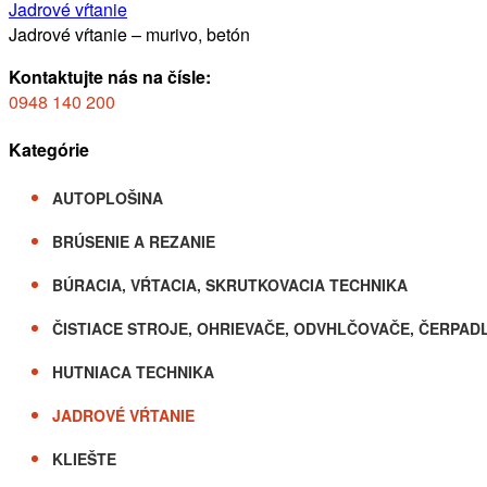
Jadrové vŕtanie
Jadrové vŕtanie – murivo, betón
Kontaktujte nás na čísle:
0948 140 200
Kategórie
AUTOPLOŠINA
BRÚSENIE A REZANIE
BÚRACIA, VŔTACIA, SKRUTKOVACIA TECHNIKA
ČISTIACE STROJE, OHRIEVAČE, ODVHLČOVAČE, ČERPAD
HUTNIACA TECHNIKA
JADROVÉ VŔTANIE
KLIEŠTE