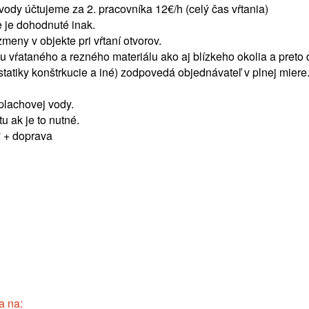
 vody účtujeme za 2. pracovníka 12€/h (celý čas vŕtania)
e je dohodnuté inak.
eny v objekte pri vŕtaní otvorov.
iu vŕataného a rezného materiálu ako aj blízkeho okolia a preto 
tatiky konštrkucie a iné) zodpovedá objednávateľ v plnej miere
plachovej vody.
u ak je to nutné.
 + doprava
a na: