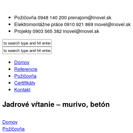
Požičovňa
0948 140 200
prenajom@inovel.sk
Elektromontážne práce
0910 921 869
inovel@inovel.sk
Projekty
0903 565 382
inovel@inovel.sk
Domov
Referencie
Požičovňa
Certifikáty
Kontakt
Jadrové vŕtanie – murivo, betón
Domov
Požičovňa