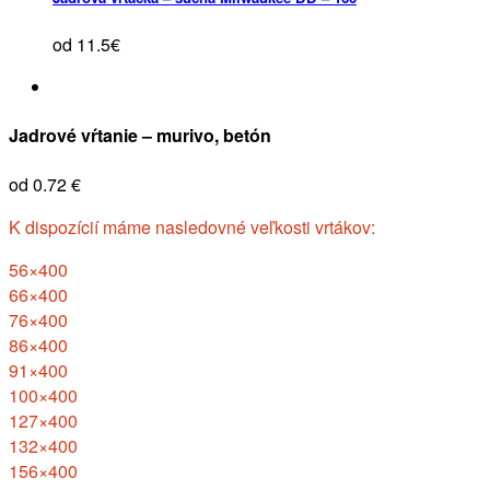
od 11.5€
Jadrové vŕtanie – murivo, betón
od 0.72 €
K dispozícií máme nasledovné veľkosti vrtákov:
56×400
66×400
76×400
86×400
91×400
100×400
127×400
132×400
156×400