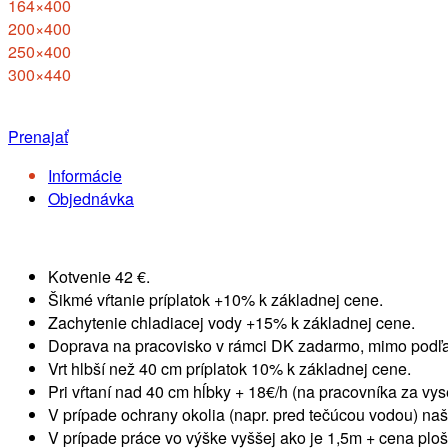
164×400
200×400
250×400
300×440
Prenajať
Informácie
Objednávka
Kotvenie 42 €.
Šikmé vŕtanie príplatok +10% k základnej cene.
Zachytenie chladiacej vody +15% k základnej cene.
Doprava na pracovisko v rámci DK zadarmo, mimo podľa
Vrt hlbší než 40 cm príplatok 10% k základnej cene.
Pri vŕtaní nad 40 cm hĺbky + 18€/h (na pracovníka za vys
V prípade ochrany okolia (napr. pred tečúcou vodou) na
V prípade práce vo výške vyššej ako je 1,5m + cena plo