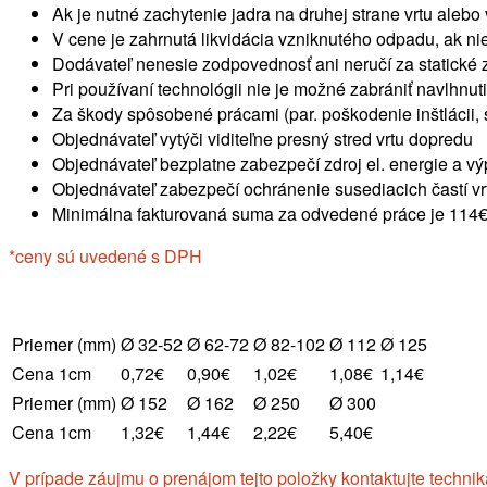
Ak je nutné zachytenie jadra na druhej strane vrtu alebo
V cene je zahrnutá likvidácia vzniknutého odpadu, ak ni
Dodávateľ nenesie zodpovednosť ani neručí za statické zm
Pri používaní technológii nie je možné zabrániť navlhnut
Za škody spôsobené prácami (par. poškodenie inštlácii, s
Objednávateľ vytýči viditeľne presný stred vrtu dopredu
Objednávateľ bezplatne zabezpečí zdroj el. energie a vý
Objednávateľ zabezpečí ochránenie susediacich častí vrt
Minimálna fakturovaná suma za odvedené práce je 114€
*ceny sú uvedené s DPH
Priemer (mm)
Ø 32-52
Ø 62-72
Ø 82-102
Ø 112
Ø 125
Cena 1cm
0,72€
0,90€
1,02€
1,08€
1,14€
Priemer (mm)
Ø 152
Ø 162
Ø 250
Ø 300
Cena 1cm
1,32€
1,44€
2,22€
5,40€
V prípade záujmu o prenájom tejto položky kontaktujte technik