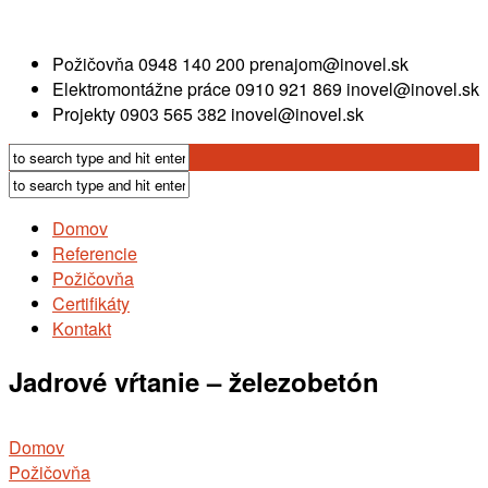
Požičovňa
0948 140 200
prenajom@inovel.sk
Elektromontážne práce
0910 921 869
inovel@inovel.sk
Projekty
0903 565 382
inovel@inovel.sk
Domov
Referencie
Požičovňa
Certifikáty
Kontakt
Jadrové vŕtanie – železobetón
Domov
Požičovňa