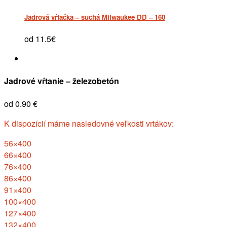
Jadrová vŕtačka – suchá Milwaukee DD – 160
od 11.5€
Jadrové vŕtanie – železobetón
od 0.90 €
K dispozícií máme nasledovné veľkosti vrtákov:
56×400
66×400
76×400
86×400
91×400
100×400
127×400
132×400