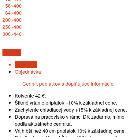
156×400
164×400
200×400
250×400
300×440
Prenajať
Informácie
Objednávka
Cenník poplatkov a doplňujúce informácie:
Kotvenie 42 €.
Šikmé vŕtanie príplatok +10% k základnej cene.
Zachytenie chladiacej vody +15% k základnej cene.
Doprava na pracovisko v rámci DK zadarmo, mimo
podľa aktuálneho cenníka.
Vrt hlbší než 40 cm príplatok 10% k základnej cene.