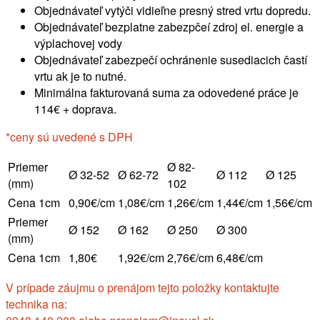
Objednávateľ vytýči vidieľne presný stred vrtu dopredu.
Objednávateľ bezplatne zabezpčeí zdroj el. energie a
výplachovej vody
Objednávateľ zabezpečí ochránenie susediacich častí
vrtu ak je to nutné.
Minimálna fakturovaná suma za odovedené práce je
114€ + doprava.
*ceny sú uvedené s DPH
Priemer
Ø 82-
Ø 32-52
Ø 62-72
Ø 112
Ø 125
(mm)
102
Cena 1cm
0,90€/cm
1,08€/cm
1,26€/cm
1,44€/cm
1,56€/cm
Priemer
Ø 152
Ø 162
Ø 250
Ø 300
(mm)
Cena 1cm
1,80€
1,92€/cm
2,76€/cm
6,48€/cm
V prípade záujmu o prenájom tejto položky kontaktujte
technika na: