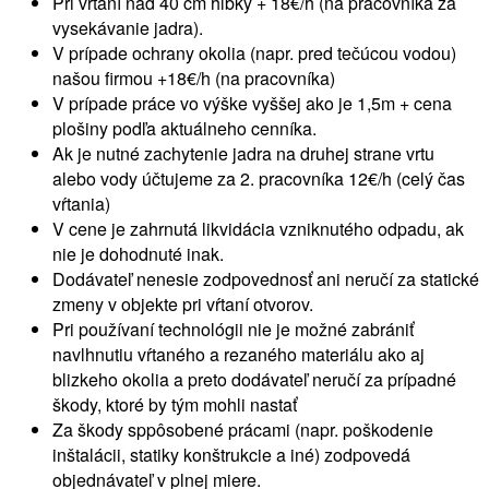
Pri vŕtaní nad 40 cm hĺbky + 18€/h (na pracovníka za
vysekávanie jadra).
V prípade ochrany okolia (napr. pred tečúcou vodou)
našou firmou +18€/h (na pracovníka)
V prípade práce vo výške vyššej ako je 1,5m + cena
plošiny podľa aktuálneho cenníka.
Ak je nutné zachytenie jadra na druhej strane vrtu
alebo vody účtujeme za 2. pracovníka 12€/h (celý čas
vŕtania)
V cene je zahrnutá likvidácia vzniknutého odpadu, ak
nie je dohodnuté inak.
Dodávateľ nenesie zodpovednosť ani neručí za statické
zmeny v objekte pri vŕtaní otvorov.
Pri používaní technológii nie je možné zabrániť
navlhnutiu vŕtaného a rezaného materiálu ako aj
blizkeho okolia a preto dodávateľ neručí za prípadné
škody, ktoré by tým mohli nastať
Za škody sppôsobené prácami (napr. poškodenie
inštalácii, statiky konštrukcie a iné) zodpovedá
objednávateľ v plnej miere.