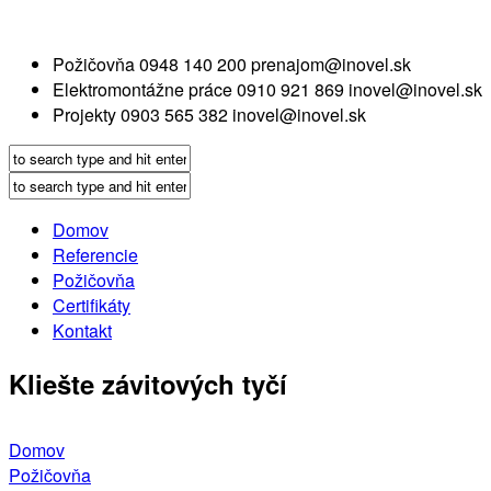
Požičovňa
0948 140 200
prenajom@inovel.sk
Elektromontážne práce
0910 921 869
inovel@inovel.sk
Projekty
0903 565 382
inovel@inovel.sk
Domov
Referencie
Požičovňa
Certifikáty
Kontakt
Kliešte závitových tyčí
Domov
Požičovňa