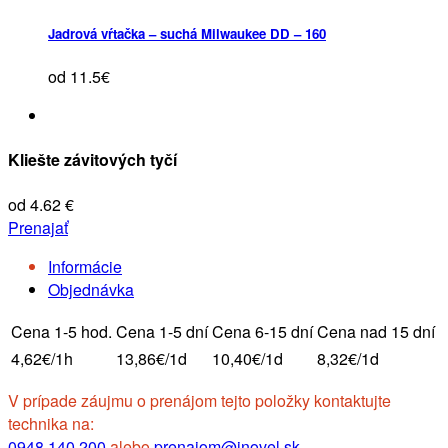
Jadrová vŕtačka – suchá Milwaukee DD – 160
od 11.5€
Kliešte závitových tyčí
od 4.62 €
Prenajať
Informácie
Objednávka
Cena 1-5 hod.
Cena 1-5 dní
Cena 6-15 dní
Cena nad 15 dní
4,62€/1h
13,86€/1d
10,40€/1d
8,32€/1d
V prípade záujmu o prenájom tejto položky kontaktujte
technika na:
0948 140 200
alebo
prenajom@inovel.sk
.