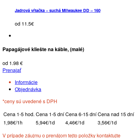
Jadrová vŕtačka – suchá Milwaukee DD – 160
od 11.5€
Papagájové kliešte na káble, (malé)
od 1.98 €
Prenajať
Informácie
Objednávka
*ceny sú uvedené s DPH
Cena 1-5 hod.
Cena 1-5 dní
Cena 6-15 dní
Cena nad 15 dní
1,98€/1h
5,94€/1d
4,46€/1d
3,56€/1d
V prípade záujmu o prenájom tejto položky kontaktujte