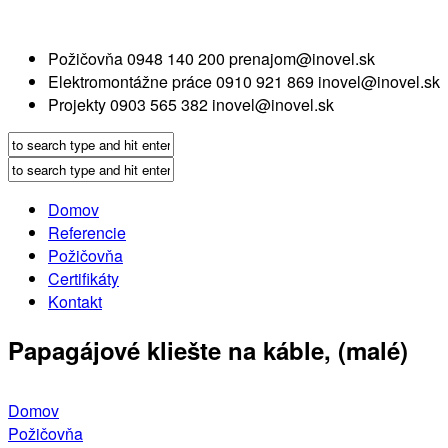
Požičovňa
0948 140 200
prenajom@inovel.sk
Elektromontážne práce
0910 921 869
inovel@inovel.sk
Projekty
0903 565 382
inovel@inovel.sk
Domov
Referencie
Požičovňa
Certifikáty
Kontakt
Papagájové kliešte na káble, (malé)
Domov
Požičovňa