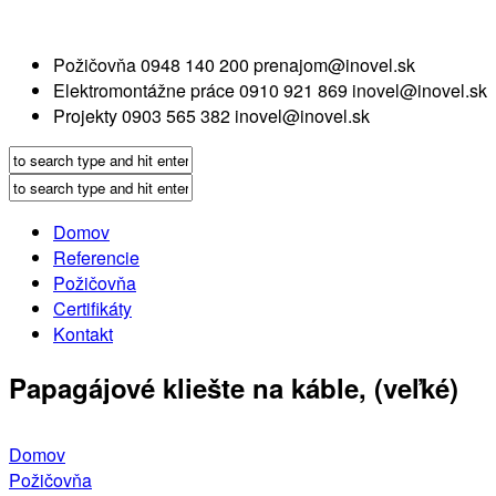
Požičovňa
0948 140 200
prenajom@inovel.sk
Elektromontážne práce
0910 921 869
inovel@inovel.sk
Projekty
0903 565 382
inovel@inovel.sk
Domov
Referencie
Požičovňa
Certifikáty
Kontakt
Papagájové kliešte na káble, (veľké)
Domov
Požičovňa