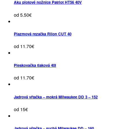
Aku plotové nožnice Patriot HT56 40V
od 5.50€
Plazmová rezačka Rilon CUT 40
od 11.70€
Pieskovačka tlaková 40l
od 11.70€
Jadrová vŕtačka – mokrá Milwaukee DD 3 – 152
od 15€
Jadrová vŕtačka – suchá Milwaukee DD – 160