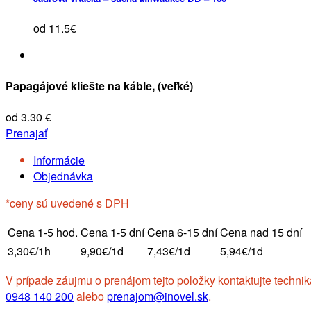
od 11.5€
Papagájové kliešte na káble, (veľké)
od 3.30 €
Prenajať
Informácie
Objednávka
*ceny sú uvedené s DPH
Cena 1-5 hod.
Cena 1-5 dní
Cena 6-15 dní
Cena nad 15 dní
3,30€/1h
9,90€/1d
7,43€/1d
5,94€/1d
V prípade záujmu o prenájom tejto položky kontaktujte technik
0948 140 200
alebo
prenajom@inovel.sk
.