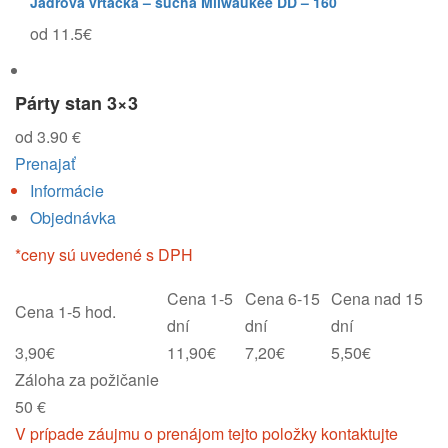
Jadrová vŕtačka – suchá Milwaukee DD – 160
od 11.5€
Párty stan 3×3
od 3.90 €
Prenajať
Informácie
Objednávka
*ceny sú uvedené s DPH
Cena 1-5
Cena 6-15
Cena nad 15
Cena 1-5 hod.
dní
dní
dní
3,90€
11,90€
7,20€
5,50€
Záloha za požičanie
50 €
V prípade záujmu o prenájom tejto položky kontaktujte