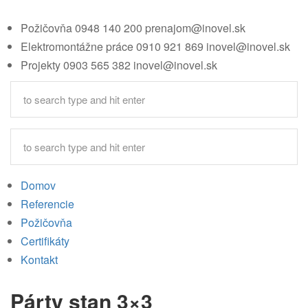
Požičovňa
0948 140 200
prenajom@inovel.sk
Elektromontážne práce
0910 921 869
inovel@inovel.sk
Projekty
0903 565 382
inovel@inovel.sk
Domov
Referencie
Požičovňa
Certifikáty
Kontakt
Párty stan 3×3