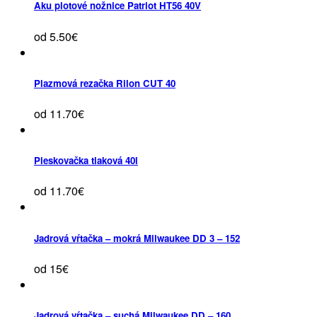
Aku plotové nožnice Patriot HT56 40V
od 5.50€
Plazmová rezačka Rilon CUT 40
od 11.70€
Pieskovačka tlaková 40l
od 11.70€
Jadrová vŕtačka – mokrá Milwaukee DD 3 – 152
od 15€
Jadrová vŕtačka – suchá Milwaukee DD – 160