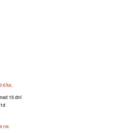
3 €/ks.
nad 15 dní
/1d
a na: