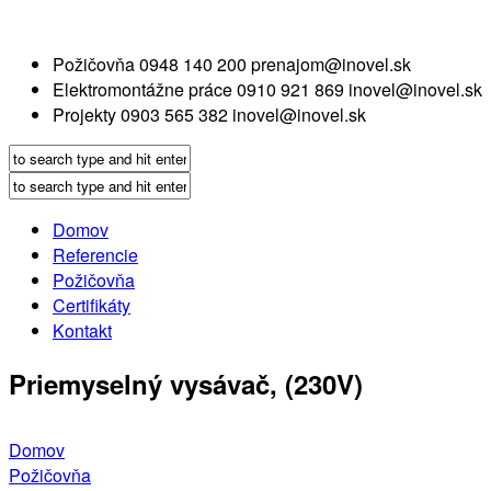
Požičovňa
0948 140 200
prenajom@inovel.sk
Elektromontážne práce
0910 921 869
inovel@inovel.sk
Projekty
0903 565 382
inovel@inovel.sk
Domov
Referencie
Požičovňa
Certifikáty
Kontakt
Priemyselný vysávač, (230V)
Domov
Požičovňa