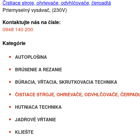
Čistiace stroje, ohrievače, odvhlčovače, čerpadlá
Priemyselný vysávač, (230V)
Kontaktujte nás na čísle:
0948 140 200
Kategórie
AUTOPLOŠINA
BRÚSENIE A REZANIE
BÚRACIA, VŔTACIA, SKRUTKOVACIA TECHNIKA
ČISTIACE STROJE, OHRIEVAČE, ODVHLČOVAČE, ČERPAD
HUTNIACA TECHNIKA
JADROVÉ VŔTANIE
KLIEŠTE